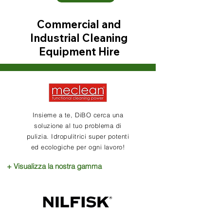
Commercial and
Industrial Cleaning
Equipment Hire
Flexible contract hire or rent
La nostra
from a day to 1 year available.
attrezzatura
Contact us for more
information
Visualizza la nostra gamma di
Insieme a te, DiBO cerca una
soluzione al tuo problema di
attrezzature per la pulizia dei nostri
pulizia. Idropulitrici super potenti
partner
ed ecologiche per ogni lavoro!
+ Visualizza la nostra gamma