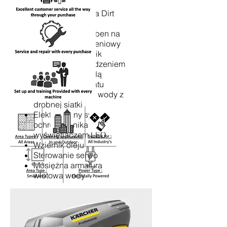
Dysza mocy
Lanca natryskowa Dirt
Blaster
Zintegrowany bęben na
wąż wysokociśnieniowy
4-biegunowy silnik
trójfazowy z chłodzeniem
powietrzem i wodą
Kontrola presostatu
Zintegrowany filtr wody z
drobnej siatki
Elektroniczny system
ochrony silnika z
wyświetlaczem LED
Wziernik oleju
Sterowanie serwo
Mosiężna armatura
wlotowa wody