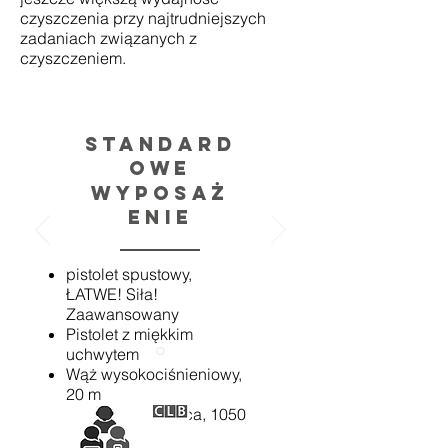
czyszczenia przy najtrudniejszych
zadaniach związanych z
czyszczeniem.
Standard
owe
wyposaż
enie
pistolet spustowy,
ŁATWE! Siła!
Zaawansowany
Pistolet z miękkim
uchwytem
Wąż wysokociśnieniowy,
20 m
Lanca spryskująca, 1050
mm