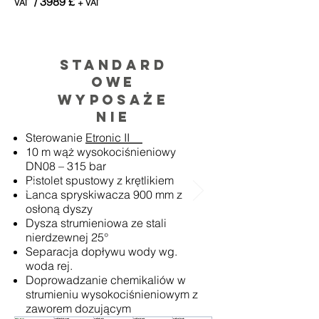
/ 3989 £
VAT
+ VAT
Standard
owe
wyposaże
nie
Sterowanie Etronic II
10 m wąż wysokociśnieniowy
DN08 – 315 bar
Pistolet spustowy z krętlikiem
Lanca spryskiwacza 900 mm z
osłoną dyszy
Dysza strumieniowa ze stali
nierdzewnej 25°
Separacja dopływu wody wg.
woda rej.
Doprowadzanie chemikaliów w
strumieniu wysokociśnieniowym z
zaworem dozującym