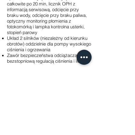
całkowite po 20 min, licznik OPH z
informacją serwisową, odcięcie przy
braku wody, odcięcie przy braku paliwa,
optyczny monitoring płomienia z
fotokomórką i lampka kontrolna usterki,
stopień parowy
Układ 2 silników (niezależny od kierunku
obrotów) oddzielnie dla pompy wysokiego
ciśnienia i ogrzewania
Zawór bezpieczeństwa odciążacza z
bezstopniową regulacją ciśnienia i ilości
Skontaktuj się z nami
Wpisz swoje imię
Wprowadź swój email