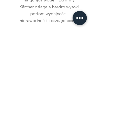
Kärcher osiągają bardzo wysoki
poziom wydajności,
niezawodności i oszczędności.
Czytaj więcej
Skontaktuj się z nami
Wpisz swoje imię
Wprowadź swój email