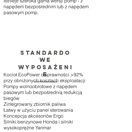
Istnieje szeroka gama wersji pomp - z
napędem bezpośrednim lub z napędem
pasowym pomp.
Standardo
we
wyposażeni
e
Kocioł EcoPower o sprawności >92%
przy obniżonych kosztach eksploatacji
Pompy wolnoobrotowe z napędem
pasowym lub bezpośrednią redukcją
biegów
Zintegrowany zbiornik paliwa
Łatwy w użyciu panel sterowania
Koncepcja akcesoriów Ergo
Silniki benzynowe Honda i silniki
wysokoprężne Yanmar