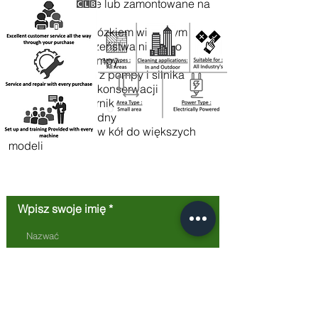
Jednostki mobilne lub zamontowane na
przyczepie
Łatwy transport wózkiem widłowym
Funkcja bezpieczeństwa niskiego
poziomu oleju pompy
Łatwy spust oleju z pompy i silnika
zmniejsza koszty konserwacji
Opcjonalnie zbiornik
antywapienny/wodny
Opcjonalny zestaw kół do większych
modeli
Skontaktuj się z nami
Wpisz swoje imię
Wprowadź swój email