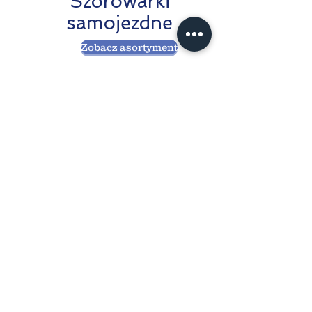
Szorowarki
samojezdne
Zobacz asortyment