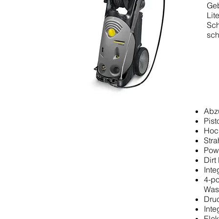
Geb
Lit
Sch
sch
Abz
Pist
Hoc
Stra
Pow
Dirt
Inte
4-po
Was
Dru
Inte
Elek