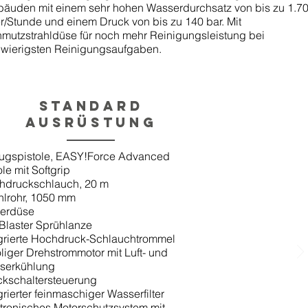
äuden mit einem sehr hohen Wasserdurchsatz von bis zu 1.7
er/Stunde und einem Druck von bis zu 140 bar. Mit
mutzstrahldüse für noch mehr Reinigungsleistung bei
wierigsten Reinigungsaufgaben.
Standard
Ausrüstung
ugspistole, EASY!Force Advanced
ole mit Softgrip
hdruckschlauch, 20 m
hlrohr, 1050 mm
erdüse
 Blaster Sprühlanze
grierte Hochdruck-Schlauchtrommel
liger Drehstrommotor mit Luft- und
serkühlung
ckschaltersteuerung
grierter feinmaschiger Wasserfilter
tronisches Motorschutzsystem mit