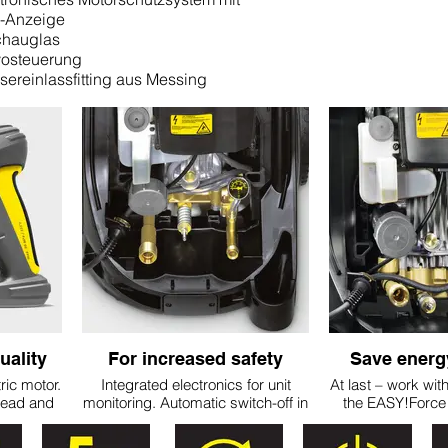
-Anzeige
chauglas
vosteuerung
ereinlassfitting aus Messing
uality
For increased safety
Save energ
ric motor.
Integrated electronics for unit
At last – work with
head and
monitoring. Automatic switch-off in
the EASY!Force
forced,
case of undervoltage or
gun. EASY!Lock
hassis.
overvoltage. Switches off in case
locks: durable 