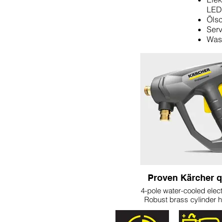
LED
Öls
Ser
Wass
Proven Kärcher q
4-pole water-cooled elect
Robust brass cylinder 
ceramic pistons. Rein
unbreakable plastic c