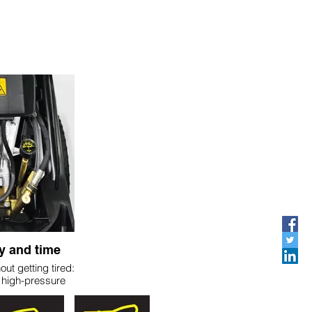
y and time
out getting tired:
 high-pressure
 quick-release
and robust. And