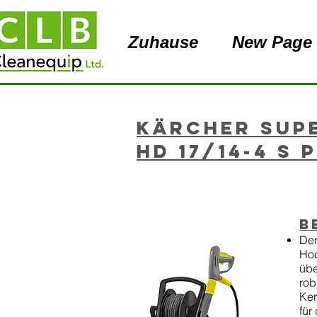
Zuhause
New Page
Kärcher Sup
HD 17/14-4 s 
B
Der
Hoc
übe
rob
Ker
für