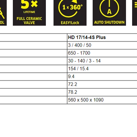
of leaks or phase failure.
five times fast