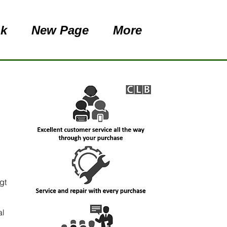
nk
New Page
More
gt
al