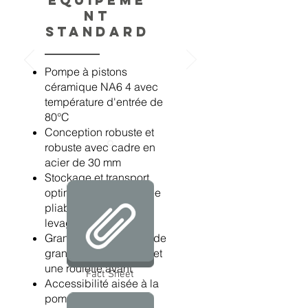
Équipeme
nt
standard
Pompe à pistons
céramique NA6 4 avec
température d'entrée de
80°C
Conception robuste et
robuste avec cadre en
acier de 30 mm
Stockage et transport
optimaux avec poignée
pliable et points de
levage faciles
Grande mobilité avec de
grandes roues arrière et
une roulette avant
Fact Sheet
Accessibilité aisée à la
pompe, concept de