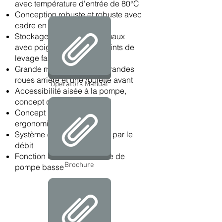
avec température d'entrée de 80°C
Conception robuste et robuste avec
cadre en acier de 30 mm
Stockage et transport optimaux
avec poignée pliable et points de
levage faciles
Grande mobilité avec de grandes
roues arrière et une roulette avant
Operators Manual
Accessibilité aisée à la pompe,
concept de service optimal
Concept d'accessoires
ergonomiques
Système de contrôle activé par le
débit
Fonction de sécurité d'huile de
Brochure
pompe basse