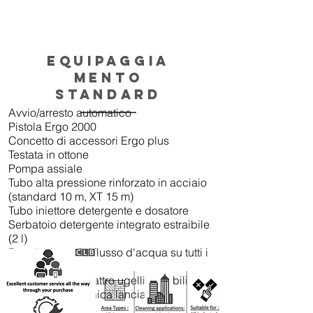
Equipaggia
mento
standard
Avvio/arresto automatico
Pistola Ergo 2000
Concetto di accessori Ergo plus
Testata in ottone
Pompa assiale
Tubo alta pressione rinforzato in acciaio
(standard 10 m, XT 15 m)
Tubo iniettore detergente e dosatore
Serbatoio detergente integrato estraibile
(2 l)
Regolazione del flusso d'acqua su tutti i
modelli
Lancia 4-in-1: quattro ugelli variabili
opzionali in un'unica lancia