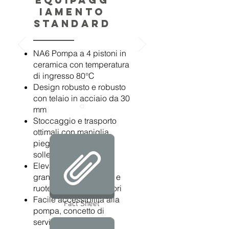
Equipagg
iamento
standard
NA6 Pompa a 4 pistoni in
ceramica con temperatura
di ingresso 80°C
Design robusto e robusto
con telaio in acciaio da 30
mm
Stoccaggio e trasporto
ottimali con maniglia
pieghevole e punti di
sollevamento facili
Elevata mobilità con
grandi ruote posteriori e
ruote piroettanti anteriori
Facile accessibilità alla
Fact Sheet
pompa, concetto di
servizio ottimale