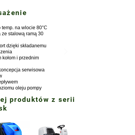
sażenie
 temp. na wlocie 80°C
a ze stalową ramą 30
ort dzięki składanemu
szenia
 kołom i przednim
koncepcja serwisowa
w
zepływem
oziomu oleju pompy
ej produktów z serii
isk