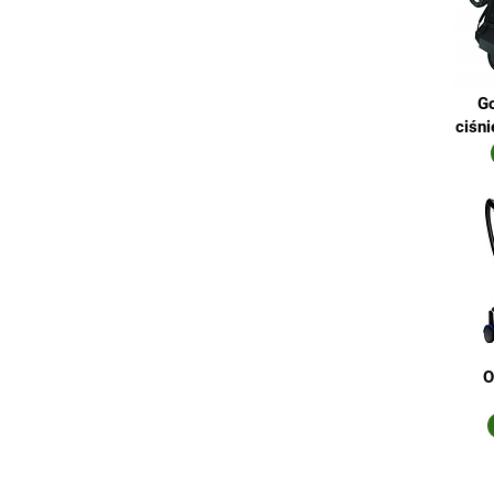
Go
ciśni
O