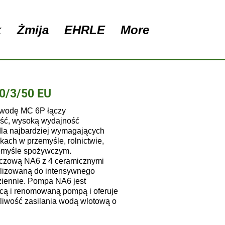
k
Żmija
EHRLE
More
0/3/50 EU
 wodę MC 6P łączy
ość, wysoką wydajność
dla najbardziej wymagających
ach w przemyśle, rolnictwie,
rzemyśle spożywczym.
czową NA6 z 4 ceramicznymi
malizowaną do intensywnego
ziennie. Pompa NA6 jest
ącą i renomowaną pompą i oferuje
liwość zasilania wodą wlotową o