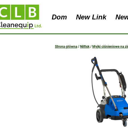
Dom
New Link
New
Strona główna
/
Nilfisk
/
Myjki ciśnieniowe na z