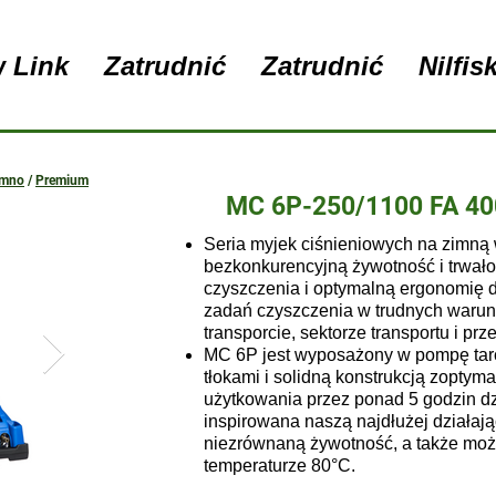
 Link
Zatrudnić
Zatrudnić
Nilfis
imno
/
Premium
MC 6P-250/1100 FA 40
Seria myjek ciśnieniowych na zimną
bezkonkurencyjną żywotność i trwał
czyszczenia i optymalną ergonomię 
zadań czyszczenia w trudnych warunk
transporcie, sektorze transportu i p
MC 6P jest wyposażony w pompę tar
tłokami i solidną konstrukcją zopty
użytkowania przez ponad 5 godzin d
inspirowana naszą najdłużej działaj
niezrównaną żywotność, a także moż
temperaturze 80°C.