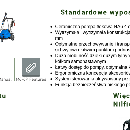
Standardowe wypo
Ceramiczna pompa tłokowa NA6 4 o
Wytrzymała i wytrzymała konstrukcj
mm
Optymalne przechowywanie i transp
uchwytowi i łatwym punktom podno
Duża mobilność dzięki dużym tylnym
kółkom samonastawnym
Łatwy dostęp do pompy, optymalna 
Ergonomiczna koncepcja akcesorió
System sterowania aktywowany pr
Manual
M6-6P Features
Funkcja bezpieczeństwa niskiego p
ktu
Więc
Nilf