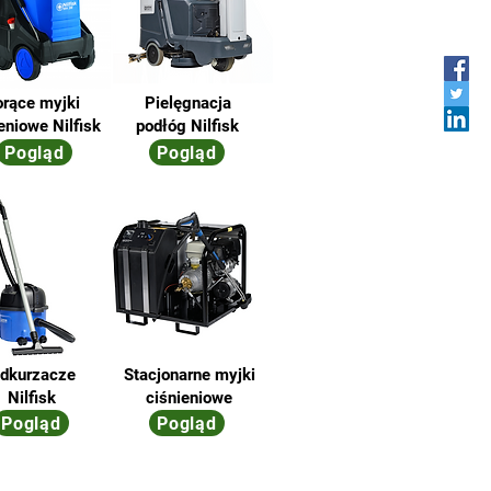
rące myjki
Pielęgnacja
eniowe Nilfisk
podłóg Nilfisk
Pogląd
Pogląd
dkurzacze
Stacjonarne myjki
Nilfisk
ciśnieniowe
Pogląd
Pogląd