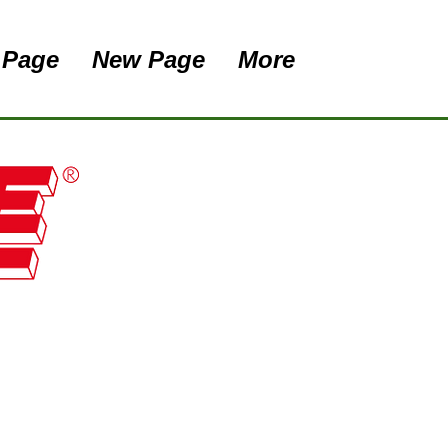
 Page
New Page
More