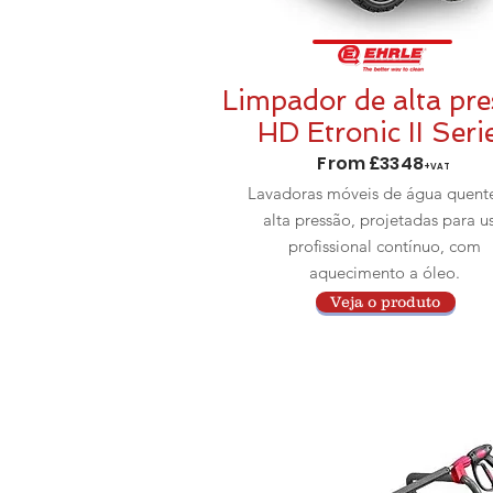
Limpador de alta pre
HD Etronic II Seri
From £3348
+VAT
Lavadoras móveis de água quent
alta pressão, projetadas para u
profissional contínuo, com
aquecimento a óleo.
Veja o produto