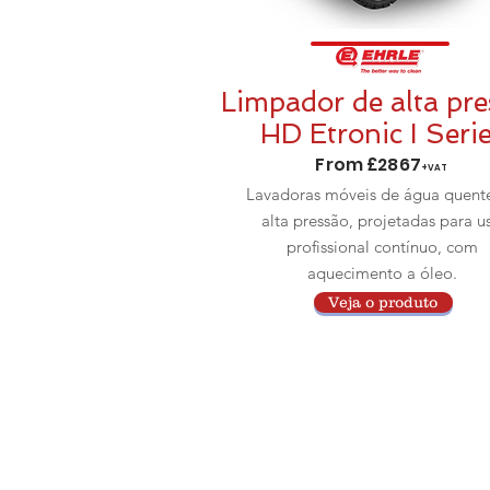
Limpador de alta pre
HD Etronic I Seri
From £2867
+VAT
Lavadoras móveis de água quent
alta pressão, projetadas para u
profissional contínuo, com
aquecimento a óleo.
Veja o produto