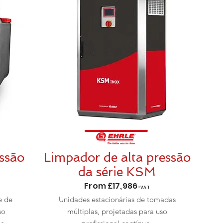
ssão
Limpador de alta pressão
da série KSM
From £17,986
+VAT
e de
Unidades estacionárias de tomadas
so
múltiplas, projetadas para uso