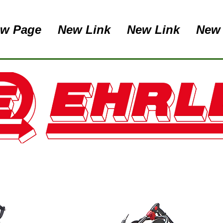
w Page
New Link
New Link
New