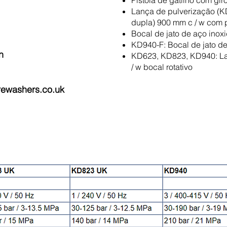
Pistola de gatilho com gir
Lança de pulverização (K
dupla) 900 mm c / w com 
Bocal de jato de aço inoxi
KD940-F: Bocal de jato de
n
KD623, KD823, KD940: La
/ w bocal rotativo
rewashers.co.uk