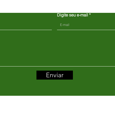
Digite seu e-mail
Enviar
 Park Broughton Road Cosby
Tel. 0116 286 9126
E
i