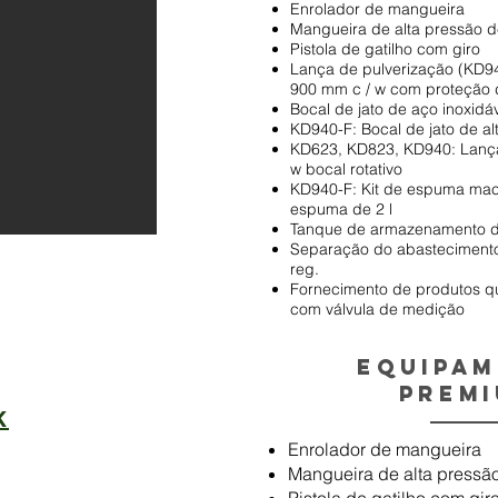
Enrolador de mangueira
Mangueira de alta pressão 
Pistola de gatilho com giro
Lança de pulverização (KD94
900 mm c / w com proteção 
Bocal de jato de aço inoxidáv
KD940-F: Bocal de jato de al
KD623, KD823, KD940: Lança
w bocal rotativo
KD940-F: Kit de espuma mac
espuma de 2 l
Tanque de armazenamento d
Separação do abasteciment
reg.
Fornecimento de produtos qu
com válvula de medição
Equipa
Prem
K
Enrolador de mangueira
Mangueira de alta pressã