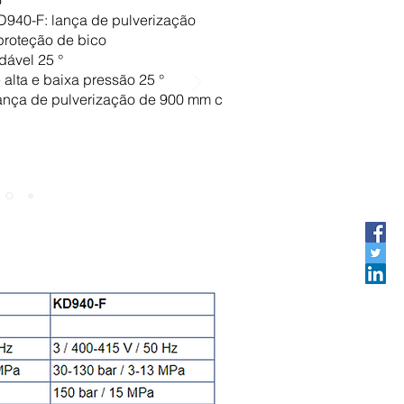
o
D940-F: lança de pulverização
proteção de bico
dável 25 °
 alta e baixa pressão 25 °
nça de pulverização de 900 mm c