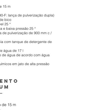
de 15 m
0-F: lança de pulverização dupla)
de bico
el 25 °
ta e baixa pressão 25 °
 de pulverização de 900 mm c /
ia com tanque de detergente de
e água de 17 l
o de água de acordo com água
ímicos em jato de alta pressão
mento
ium
o de 15 m