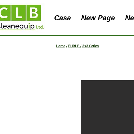
Casa
New Page
Ne
Home
/
EHRLE
/
3x3 Series