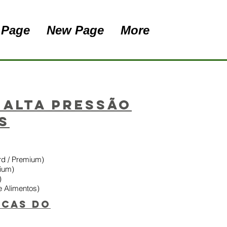
 Page
New Page
More
 alta pressão
s
rd / Premium)
ium)
)
 Alimentos)
icas do