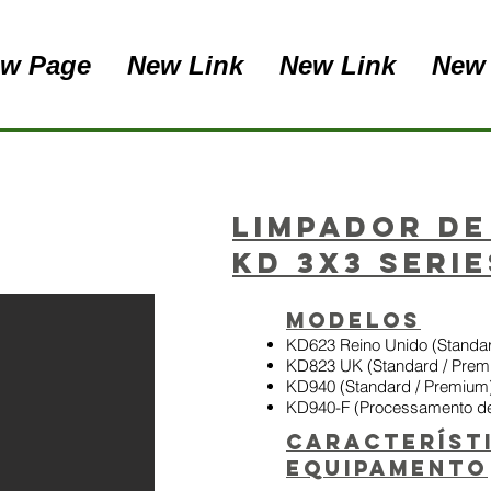
w Page
New Link
New Link
New
Limpador de
KD 3x3 Serie
Modelos
KD623 Reino Unido (Standa
KD823 UK (Standard / Prem
KD940 (Standard / Premium
KD940-F (Processamento de
Característ
equipamento